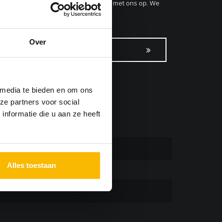
ze benodigdheden? Neem dan
contact
met ons op. We
Over
eden prijzen aan
 media te bieden en om ons
ze partners voor social
nformatie die u aan ze heeft
Alles toestaan