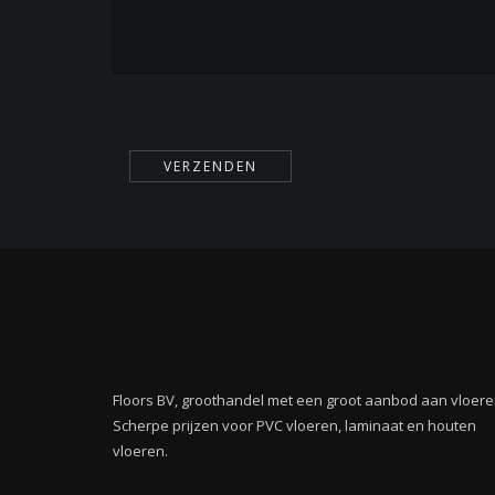
Gelieve
dit
veld
leeg te
laten.
Floors BV, groothandel met een groot aanbod aan vloere
Scherpe prijzen voor PVC vloeren, laminaat en houten
vloeren.