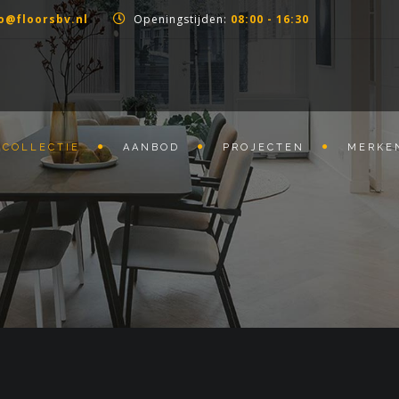
o@floorsbv.nl
Openingstijden:
08:00 - 16:30
COLLECTIE
AANBOD
PROJECTEN
MERKE