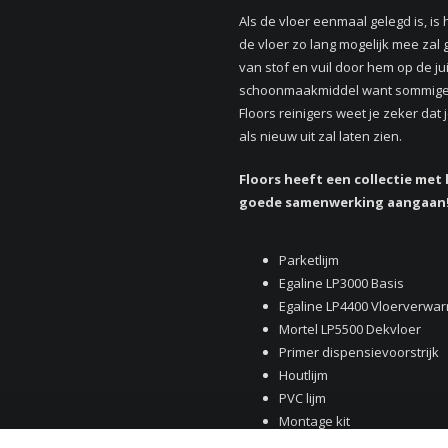
Als de vloer eenmaal gelegd is, is
de vloer zo lang mogelijk mee zal g
van stof en vuil door hem op de j
schoonmaakmiddel want sommige k
Floors reinigers weet je zeker dat 
als nieuw uit zal laten zien.
Floors heeft een collectie met 
goede samenwerking aangaan! D
Parketlijm
Egaline LP3000 Basis
Egaline LP4400 Vloerverwa
Mortel LP5500 Dekvloer
Primer dispensievoorstrijk
Houtlijm
PVC lijm
Montage kit