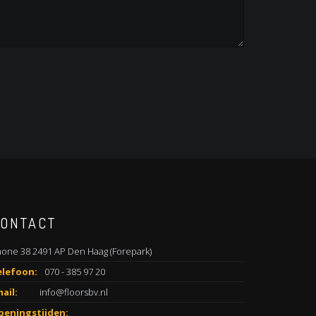
ONTACT
one 38 2491 AP Den Haag (Forepark)
elefoon:
070 - 385 97 20
ail:
info@floorsbv.nl
peningstijden: