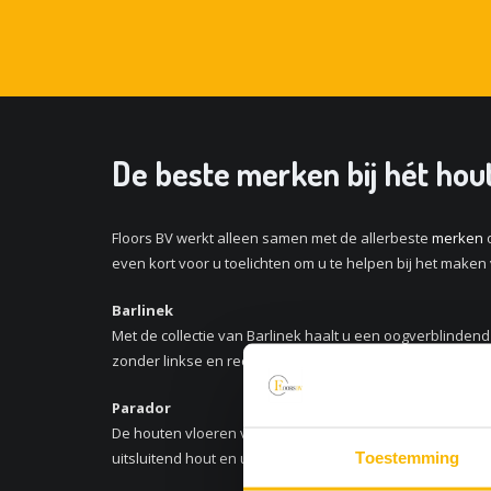
De beste merken bij hét hout
Floors BV werkt alleen samen met de allerbeste
merken
o
even kort voor u toelichten om u te helpen bij het maken
Barlinek
Met de collectie van Barlinek haalt u een oogverblindend
zonder linkse en rechtse delen. Dat scheelt erg in install
Parador
De houten vloeren van Parador zijn duurzaam, stijlvol e
Toestemming
uitsluitend hout en u bent verzekerd van een kwalitatief