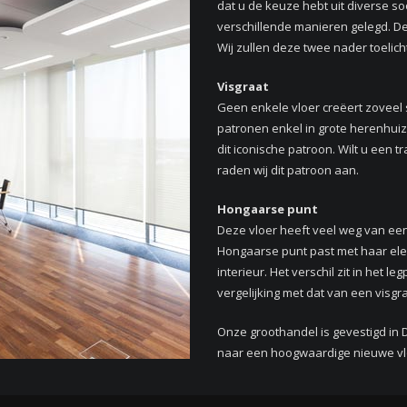
dat u de keuze hebt uit diverse 
verschillende manieren gelegd.
De
Wij zullen deze twee nader toelic
Visgraat
Geen enkele vloer creëert zoveel 
patronen enkel in grote herenhui
dit iconische patroon. Wilt u een t
raden wij dit patroon aan.
Hongaarse punt
Deze vloer heeft veel weg van een 
Hongaarse punt past met haar elega
interieur. Het verschil zit in het le
vergelijking met dat van een visgr
Onze groothandel is gevestigd in D
naar een hoogwaardige nieuwe vl