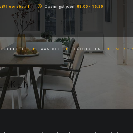
o@floorsbv.nl
Openingstijden:
08:00 - 16:30
COLLECTIE
AANBOD
PROJECTEN
MERKE
ERKEN