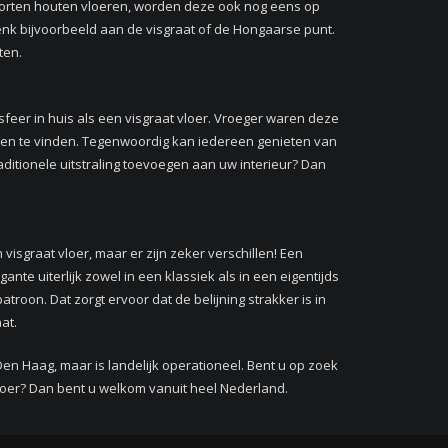
soorten houten vloeren, worden deze ook nog eens op
nk bijvoorbeeld aan de visgraat of de Hongaarse punt.
hten.
sfeer in huis als een visgraat vloer. Vroeger waren deze
zen te vinden. Tegenwoordig kan iedereen genieten van
raditionele uitstraling toevoegen aan uw interieur? Dan
visgraat vloer, maar er zijn zeker verschillen! Een
nte uiterlijk zowel in een klassiek als in een eigentijds
gpatroon. Dat zorgt ervoor dat de belijning strakker is in
aat.
en Haag, maar is landelijk operationeel. Bent u op zoek
oer? Dan bent u welkom vanuit heel Nederland.