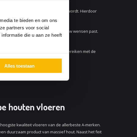
r druk en temperatuur samengeperst wordt. Hierdoor
ingen kan doorstaan.
 media te bieden en om ons
ze partners voor social
an overtuigd dat er een vloer is die bij uw wensen past.
nformatie die u aan ze heeft
lijk. Ons bedrijf is gemakkelijk te bereiken met de
Alles toestaan
pe houten vloeren
 hoogste kwaliteit vloeren van de allerbeste A-merken.
een duurzaam product van massief hout. Naast het feit