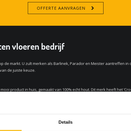
OFFERTE AANVRAGEN
en vloeren bedrijf
p de markt. U zult merken als Barlinek, Parador en Meister aantreffen in o
 van de juiste keuze.
 mooi product in huis, gemaakt van 100% echt hout. Dit merk heeft het ‘Cro
atietijd én het zorgt voor minder zaagverlies.
n creëren een bijzondere sfeer in uw pand. Daarnaast zijn ze gemakkelijk 
Details
 goed product.