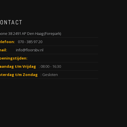
ONTACT
one 38 2491 AP Den Haag (Forepark)
elefoon:
070 - 385 97 20
ail:
info@floorsbv.nl
peningstijden:
aandag t/m Vrijdag
: 08:00 - 16:30
aterdag t/m Zondag
: Gesloten