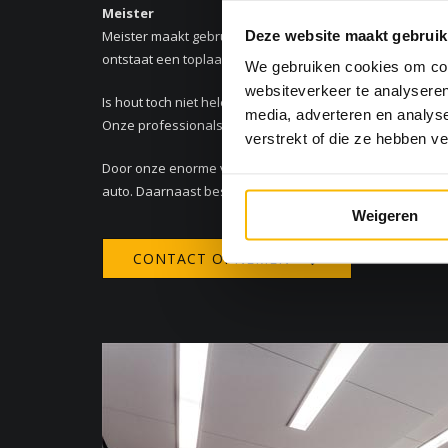
Meister
Deze website maakt gebruik
Meister maakt gebruik van de innovatieve Wood-Powder t
ontstaat een toplaag van echt hout, een HDF-tussenlaag 
We gebruiken cookies om cont
websiteverkeer te analyseren
Is hout toch niet helemaal waar u naar op zoek bent? Wi
media, adverteren en analys
Onze professionals geven u graag advies.
verstrekt of die ze hebben v
Door onze enorme voorraad kunnen wij uw vloer gegarandee
auto. Daarnaast beschikt onze showroom over gratis p
Weigeren
CONTACT OPNEMEN