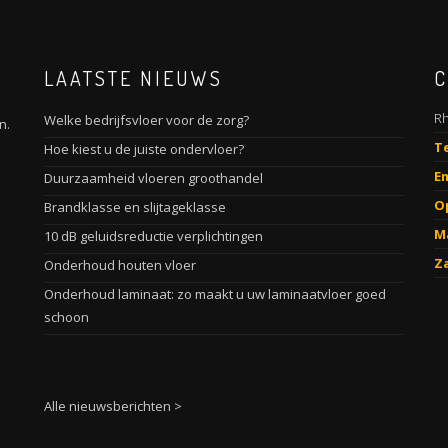
LAATSTE NIEUWS
C
Rh
Welke bedrijfsvloer voor de zorg?
n.
T
Hoe kiest u de juiste ondervloer?
Em
Duurzaamheid vloeren groothandel
O
Brandklasse en slijtageklasse
M
10 dB geluidsreductie verplichtingen
Z
Onderhoud houten vloer
Onderhoud laminaat: zo maakt u uw laminaatvloer goed
schoon
Alle nieuwsberichten >