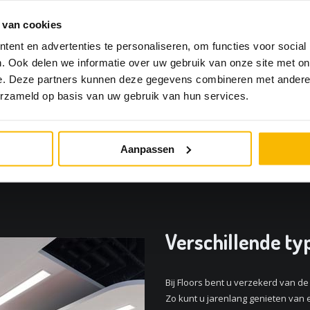
 van cookies
echnologie. Dit is een materiaalmix van natuurlijke producten, dat onde
en een tegenfineer. Het resultaat is een duurzame vloer die vele belast
ent en advertenties te personaliseren, om functies voor social
. Ook delen we informatie over uw gebruik van onze site met on
j hebben ook een grote collectie vloeren van
PVC
of
laminaat
. Wij zijn erv
e. Deze partners kunnen deze gegevens combineren met andere i
erzameld op basis van uw gebruik van hun services.
rd snel leveren. Duurt de levering toch iets te lang? Afhalen is ook moge
arkeergelegenheid.
Aanpassen
Verschillende ty
Bij Floors bent u verzekerd van de
Zo kunt u jarenlang genieten van 