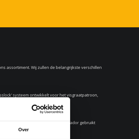
ns assortiment. Wij zullen de belangrijkste verschillen
sslock’ systeem ontwikkelt voor het visgraatpatroon,
te installeren en te onderhouden. Parador gebruikt
Over