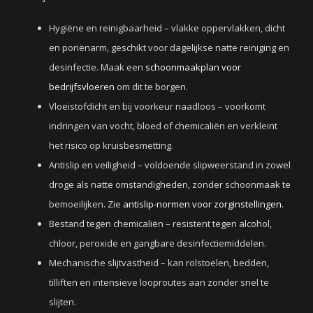
Hygiëne en reinigbaarheid – vlakke oppervlakken, dicht
en poriënarm, geschikt voor dagelijkse natte reiniging en
desinfectie. Maak een
schoonmaakplan voor
bedrijfsvloeren
om dit te borgen.
Vloeistofdicht en bij voorkeur naadloos – voorkomt
indringen van vocht, bloed of chemicaliën en verkleint
het risico op kruisbesmetting.
Antislip en veiligheid – voldoende slipweerstand in zowel
droge als natte omstandigheden, zonder schoonmaak te
bemoeilijken. Zie
antislip-normen voor zorginstellingen
.
Bestand tegen chemicaliën – resistent tegen alcohol,
chloor, peroxide en gangbare desinfectiemiddelen.
Mechanische slijtvastheid – kan rolstoelen, bedden,
tilliften en intensieve looproutes aan zonder snel te
slijten.