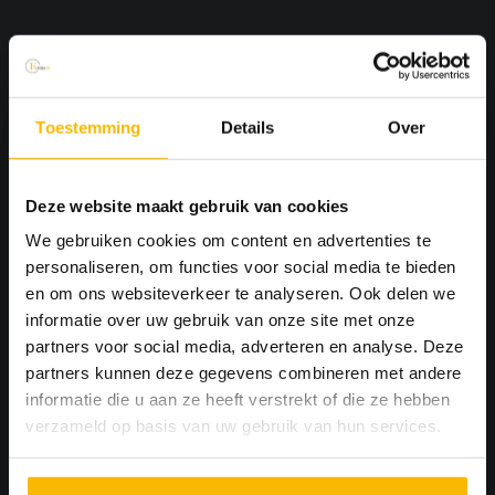
Welke vloer kies je per ruimte?
Per ruimte verschillen belasting en risico’s. Gebruik
Toestemming
Details
Over
onderstaande richtlijn als startpunt en stem altijd af op jouw
protocollen en schoonmaakregime.
Deze website maakt gebruik van cookies
Aanbevolen
Ruimte
Belangrijkste eisen
vloer
We gebruiken cookies om content en advertenties te
Operatiekamer
Vloeistofdicht, chemisch
Epoxy gietvloer of
personaliseren, om functies voor social media te bieden
en laboratorium
resistent, ESD-optie
ESD-PU
en om ons websiteverkeer te analyseren. Ook delen we
Behandelkamer
Hygiëne, eenvoudig
PVC projectvloer
informatie over uw gebruik van onze site met onze
en prikruimte
reinigen, comfort
of PU gietvloer
partners voor social media, adverteren en analyse. Deze
Gangen en
Slijtvast, rolweerstand,
PVC banen met
partners kunnen deze gegevens combineren met andere
logistieke routes
routing
lasnaden
informatie die u aan ze heeft verstrekt of die ze hebben
Wachtkamer en
Akoestiek, comfort,
PVC akoestisch of
verzameld op basis van uw gebruik van hun services.
kantoren
uitstraling
linoleum
Revalidatie en
Grip bij vocht, demping,
Rubber