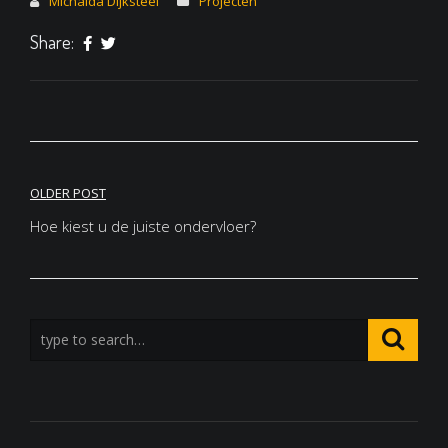
Michalda Dijksteel
Projecten
Share:
Bericht
OLDER POST
navigatie
Hoe kiest u de juiste ondervloer?