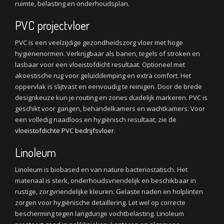
ruimte, belasting en onderhoudsplan.
PVC projectvloer
PVC is een veelzijdige gezondheidszorg vloer met hoge
hygiënenormen. Verkrijgbaar als banen, tegels of stroken en
lasbaar voor een vloeistofdicht resultaat. Optioneel met
akoestische rug voor geluiddemping en extra comfort. Het
oppervlak is slijtvast en eenvoudig te reinigen. Door de brede
designkeuze kun je routing en zones duidelijk markeren. PVC is
geschikt voor gangen, behandelkamers en wachtkamers. Voor
een volledig naadloos en hygiënisch resultaat, zie de
vloeistofdichte PVC bedrijfsvloer
.
Linoleum
Linoleum is biobased en van nature bacteriostatisch. Het
materiaal is sterk, onderhoudsvriendelijk en beschikbaar in
rustige, zorgvriendelijke kleuren. Gelaste naden en holplinten
zorgen voor hygiënische detaillering. Let wel op correcte
bescherming tegen langdurige vochtbelasting. Linoleum