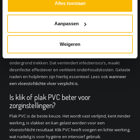
trappen
robuust
vloerafwerking
Alles toestaan
Veelgestelde vragen
Aanpassen
Waarom is een vloeistofdichte vloer
cruciaal in de zorg?
Weigeren
Een dichte vloer voorkomt dat bloed, vocht en chemicaliën in de
ondergrond trekken. Dat vermindert infectierisico’s, maakt
desinfectie effectiever en verkleint onderhoudskosten. Gelaste
naden en holplinten zijn hierbij essentieel. Lees ook
wanneer
een vloeistofdichte vloer verplicht is
.
Is klik of plak PVC beter voor
zorginstellingen?
Plak PVC is de beste keuze. Het wordt vast verlijmd, kent minder
werking, is vlakker en kan gelast worden voor een
vloeistofdicht resultaat. Klik PVC heeft voegen en lichte werking,
wat nadelig is voor hygiëne en intensief gebruik.