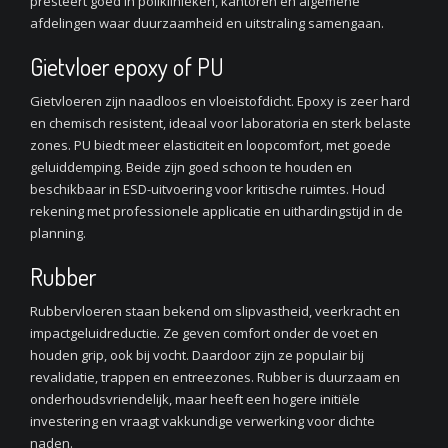
presteert goed in poliklinieken, kantoren en algemene
afdelingen waar duurzaamheid en uitstraling samengaan.
Gietvloer epoxy of PU
Gietvloeren zijn naadloos en vloeistofdicht. Epoxy is zeer hard
en chemisch resistent, ideaal voor laboratoria en sterk belaste
zones. PU biedt meer elasticiteit en loopcomfort, met goede
geluiddemping. Beide zijn goed schoon te houden en
beschikbaar in ESD-uitvoering voor kritische ruimtes. Houd
rekening met professionele applicatie en uithardingstijd in de
planning.
Rubber
Rubbervloeren staan bekend om slipvastheid, veerkracht en
impactgeluidreductie. Ze geven comfort onder de voet en
houden grip, ook bij vocht. Daardoor zijn ze populair bij
revalidatie, trappen en entreezones. Rubber is duurzaam en
onderhoudsvriendelijk, maar heeft een hogere initiële
investering en vraagt vakkundige verwerking voor dichte
naden.