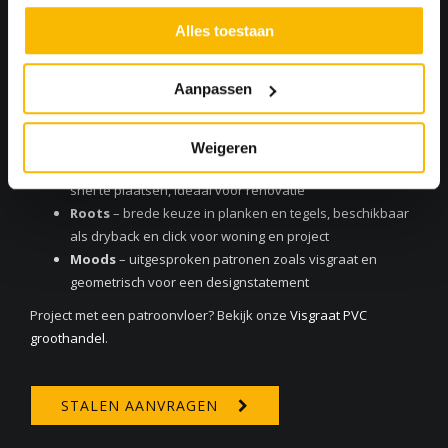
Alles toestaan
Collecties en toepassingen
Aanpassen
Afhankelijk van toepassing en legmethode adviseren we per
collectie of een gelijkwaardig alternatief.
Weigeren
LayRed
– rigide klikvloer met geïntegreerde onderlaag,
snel te plaatsen, ideaal voor renovatie
Roots
– brede keuze in planken en tegels, beschikbaar
als dryback en click voor woning en project
Moods
– uitgesproken patronen zoals visgraat en
geometrisch voor een designstatement
Project met een patroonvloer? Bekijk onze
Visgraat PVC
groothandel
.
STALEN AANVRAGEN