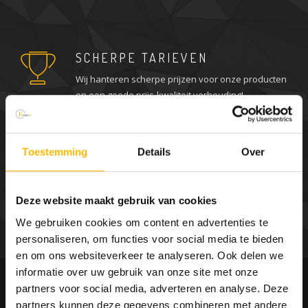
SCHERPE TARIEVEN
Wij hanteren scherpe prijzen voor onze producten
en een goede prijs-kwaliteit verhouding!
Toestemming
Details
Over
GRATIS ADVIES
Twijfelt u of heeft u advies nodig? Bij ons kunt u
Deze website maakt gebruik van cookies
gewoon vrijblijvend terecht om advies inwinnen.
We gebruiken cookies om content en advertenties te
personaliseren, om functies voor social media te bieden
en om ons websiteverkeer te analyseren. Ook delen we
Waar leg je waterbestendig
informatie over uw gebruik van onze site met onze
laminaat?
partners voor social media, adverteren en analyse. Deze
partners kunnen deze gegevens combineren met andere